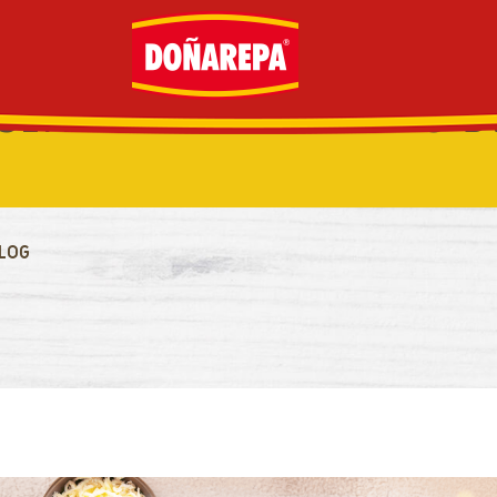
 SIN HORNO: RECETAS 
AUSTRALIA
CANADÁ
LOG
ECUADOR
ESPAÑA