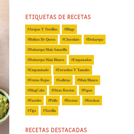
ETIQUETAS DE RECETAS
Arepas Y Tortillas
Blogs
Bolitas De Queso
Chocolate
Doñarepa
Doñarepa Maíz Amarillo
Doñarepa Maíz Blanco
Empanadas
Empanizado
Envueltos Y Tamales
Frutos Rojos
Galletas
Maiz Blanco
MugCake
Otras Recetas
Papas
Pasteles
Pollo
Recetas
Rusticas
Tips
Tortilla
RECETAS DESTACADAS