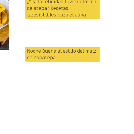
¿Y si la felicidad tuviera forma
de arepa? Recetas
irresistibles para el alma
Noche Buena al estilo del maíz
de Doñarepa