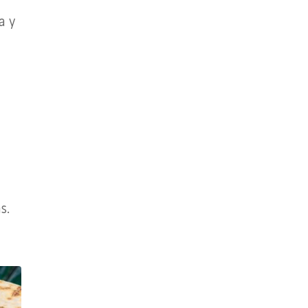
a y
s.