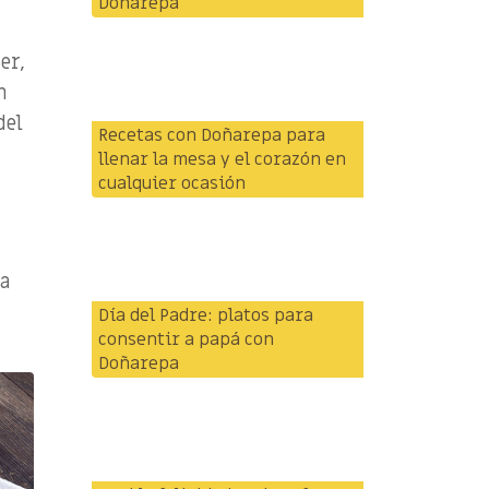
Doñarepa
er,
n
del
Recetas con Doñarepa para
llenar la mesa y el corazón en
cualquier ocasión
ra
Día del Padre: platos para
consentir a papá con
Doñarepa