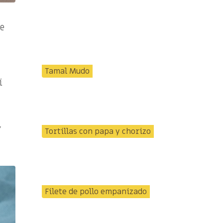
de
Tamal Mudo
í
,
Tortillas con papa y chorizo
Filete de pollo empanizado