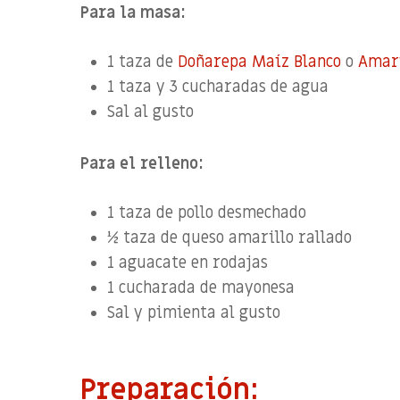
Para la masa:
1 taza de
Doñarepa Maíz Blanco
o
Amari
1 taza y 3 cucharadas de agua
Sal al gusto
Para el relleno:
1 taza de pollo desmechado
½ taza de queso amarillo rallado
1 aguacate en rodajas
1 cucharada de mayonesa
Sal y pimienta al gusto
Preparación: