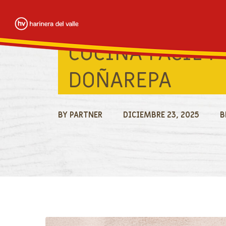
Skip
to
main
COCINA FÁCIL Y
content
DOÑAREPA
PANAMÁ
CHILE
BY
PARTNER
DICIEMBRE 23, 2025
B
COLOMBIA
COSTA RICA