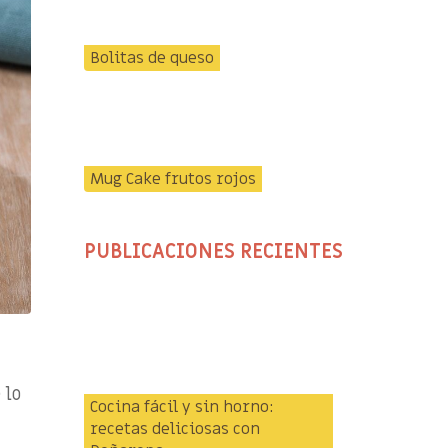
Bolitas de queso
Mug Cake frutos rojos
PUBLICACIONES RECIENTES
 lo
Cocina fácil y sin horno:
recetas deliciosas con