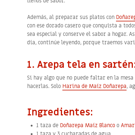
llenos de sabor.
Además, al preparar sus platos con
Doñare
con ese dorado casero que conquista a todo
sea especial y conserve el sabor a hogar. A
día, continúe leyendo, porque traemos vari
1. Arepa tela en sartén
Si hay algo que no puede faltar en la mesa 
hacerlas. Solo
Harina de Maíz Doñarepa
, a
Ingredientes:
1 taza de
Doñarepa Maíz Blanco
o
Amari
1 taza y 3 cucharadas de agua