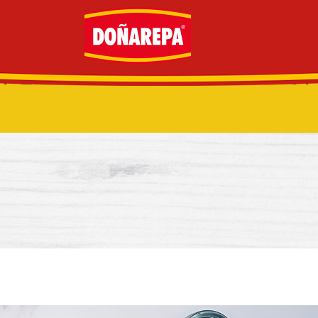
 PLATOS PARA CONSENT
AUSTRALIA
CANADÁ
G
ECUADOR
ESPAÑA