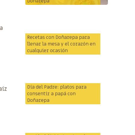
Doñarepa
pa
Recetas con Doñarepa para
llenar la mesa y el corazón en
cualquier ocasión
Día del Padre: platos para
aíz
consentir a papá con
Doñarepa