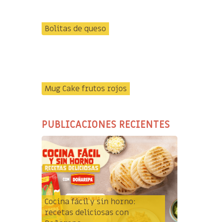
Bolitas de queso
Mug Cake frutos rojos
PUBLICACIONES RECIENTES
Cocina fácil y sin horno:
recetas deliciosas con