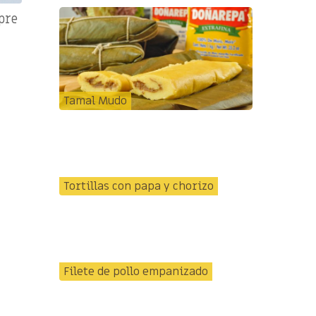
pre
Tamal Mudo
Tortillas con papa y chorizo
Filete de pollo empanizado