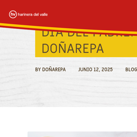
Skip
to
main
DÍA DEL PADRE:
content
DOÑAREPA
PANAMÁ
CHILE
BY
DOÑAREPA
JUNIO 12, 2025
BLO
COLOMBIA
COSTA RICA