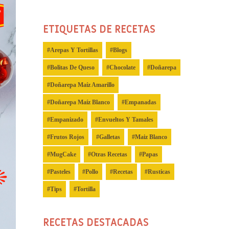
ETIQUETAS DE RECETAS
Arepas Y Tortillas
Blogs
Bolitas De Queso
Chocolate
Doñarepa
Doñarepa Maíz Amarillo
Doñarepa Maíz Blanco
Empanadas
Empanizado
Envueltos Y Tamales
Frutos Rojos
Galletas
Maiz Blanco
MugCake
Otras Recetas
Papas
Pasteles
Pollo
Recetas
Rusticas
Tips
Tortilla
RECETAS DESTACADAS