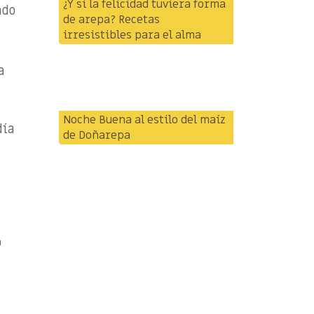
¿Y si la felicidad tuviera forma
ado
de arepa? Recetas
irresistibles para el alma
a
Noche Buena al estilo del maíz
día
de Doñarepa
o