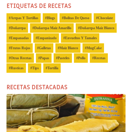
ETIQUETAS DE RECETAS
Arepas Y Tortillas
Blogs
Bolitas De Queso
Chocolate
Doñarepa
Doñarepa Maíz Amarillo
Doñarepa Maíz Blanco
Empanadas
Empanizado
Envueltos Y Tamales
Frutos Rojos
Galletas
Maiz Blanco
MugCake
Otras Recetas
Papas
Pasteles
Pollo
Recetas
Rusticas
Tips
Tortilla
RECETAS DESTACADAS