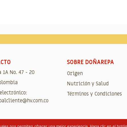
ACTO
SOBRE DOÑAREPA
 1A No. 47 - 20
Origen
Colombia
Nutrición y Salud
electrónico:
Términos y Condiciones
oalcliente@hv.com.co
uales nos permiten ofrecer una mejor experiencia. Haga clic en el bot