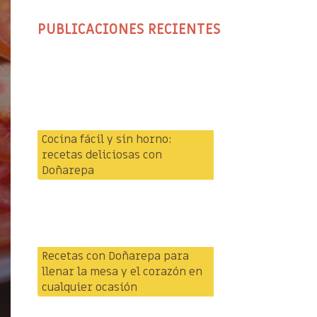
PUBLICACIONES RECIENTES
Cocina fácil y sin horno:
recetas deliciosas con
Doñarepa
Recetas con Doñarepa para
llenar la mesa y el corazón en
cualquier ocasión