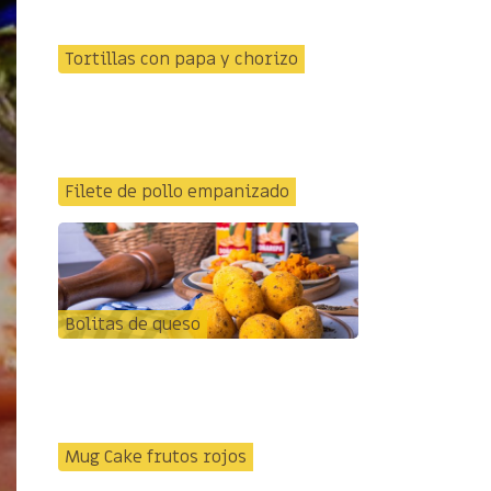
Tortillas con papa y chorizo
Filete de pollo empanizado
Bolitas de queso
Mug Cake frutos rojos