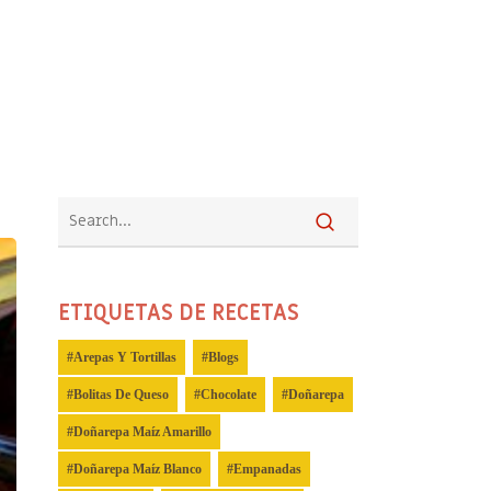
ETIQUETAS DE RECETAS
Arepas Y Tortillas
Blogs
Bolitas De Queso
Chocolate
Doñarepa
Doñarepa Maíz Amarillo
Doñarepa Maíz Blanco
Empanadas