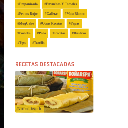
Empanizado
Envueltos Y Tamales
Frutos Rojos
Galletas
Maiz Blanco
MugCake
Otras Recetas
Papas
Pasteles
Pollo
Recetas
Rusticas
Tips
Tortilla
RECETAS DESTACADAS
Tamal Mudo