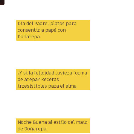
Día del Padre: platos para
consentir a papá con
Doñarepa
¿Y si la felicidad tuviera forma
de arepa? Recetas
irresistibles para el alma
Noche Buena al estilo del maíz
de Doñarepa