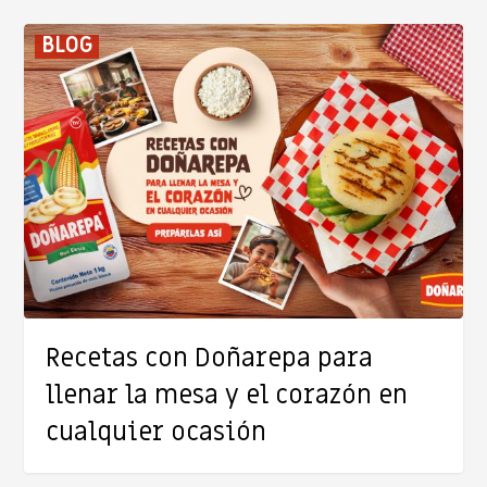
Recetas
BLOG
con
Doñarepa
para
llenar
la
mesa
y
el
corazón
en
Recetas con Doñarepa para
cualquier
llenar la mesa y el corazón en
ocasión
cualquier ocasión