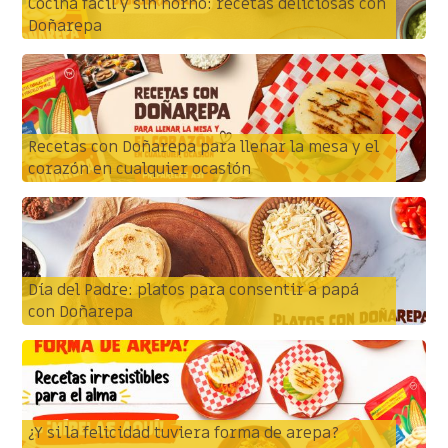
Cocina fácil y sin horno: recetas deliciosas con
Doñarepa
Recetas con Doñarepa para llenar la mesa y el
corazón en cualquier ocasión
Día del Padre: platos para consentir a papá
con Doñarepa
¿Y si la felicidad tuviera forma de arepa?