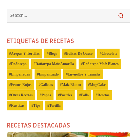
ETIQUETAS DE RECETAS
Arepas Y Tortillas
Blogs
Bolitas De Queso
Chocolate
Doñarepa
Doñarepa Maíz Amarillo
Doñarepa Maíz Blanco
Empanadas
Empanizado
Envueltos Y Tamales
Frutos Rojos
Galletas
Maiz Blanco
MugCake
Otras Recetas
Papas
Pasteles
Pollo
Recetas
Rusticas
Tips
Tortilla
RECETAS DESTACADAS