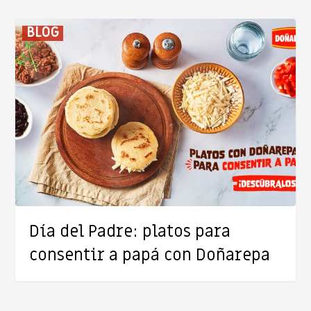
Día
BLOG
del
Padre:
platos
para
consentir
a
papá
con
Doñarepa
Día del Padre: platos para
consentir a papá con Doñarepa