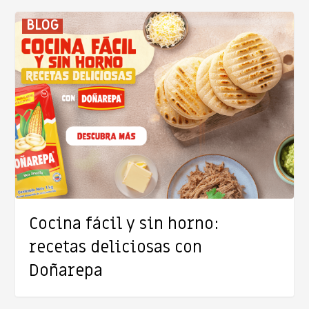
Cocina
BLOG
fácil
y
sin
horno:
recetas
deliciosas
con
Doñarepa
Cocina fácil y sin horno:
recetas deliciosas con
Doñarepa