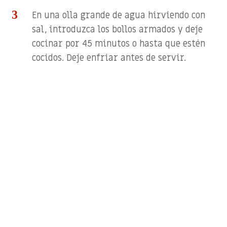
En una olla grande de agua hirviendo con
sal, introduzca los bollos armados y deje
cocinar por 45 minutos o hasta que estén
cocidos. Deje enfriar antes de servir.
Reproductor
Media error: Format(s) not supported or source(s) not
de
found
vídeo
Descargar archivo: https://donarepa.com.pa/wp-
content/uploads/2019/02/Receta-Bollos-Prenados-Panama.mp4?
_=1