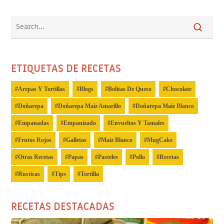
ETIQUETAS DE RECETAS
Arepas Y Tortillas
Blogs
Bolitas De Queso
Chocolate
Doñarepa
Doñarepa Maíz Amarillo
Doñarepa Maíz Blanco
Empanadas
Empanizado
Envueltos Y Tamales
Frutos Rojos
Galletas
Maiz Blanco
MugCake
Otras Recetas
Papas
Pasteles
Pollo
Recetas
Rusticas
Tips
Tortilla
RECETAS DESTACADAS