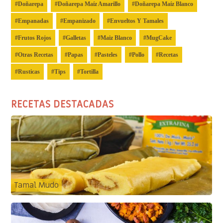
Doñarepa
Doñarepa Maíz Amarillo
Doñarepa Maíz Blanco
Empanadas
Empanizado
Envueltos Y Tamales
Frutos Rojos
Galletas
Maiz Blanco
MugCake
Otras Recetas
Papas
Pasteles
Pollo
Recetas
Rusticas
Tips
Tortilla
RECETAS DESTACADAS
Tamal Mudo